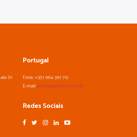
Portugal
ala 01
Fone: +351 964 391 712
E-mail:
portugal@fcem.com.br
Redes Sociais