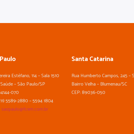
Paulo
Santa Catarina
reira Estéfano, 114 – Sala 1510
Rua Humberto Campos, 245 – S
 Saúde – São Paulo/SP
Bairro Velha – Blumenau/SC
04144-070
CEP: 89036-050
(11) 5589-2880 – 5594 1804
:
saopaulo@fcem.com.br