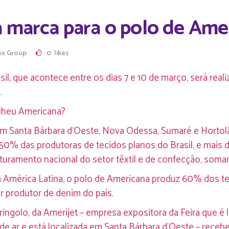
a marca para o polo de Ame
ex Group
0
likes
il, que acontece entre os dias 7 e 10 de março, será reali
.
lheu Americana?
m Santa Bárbara d’Oeste, Nova Odessa, Sumaré e Hortolâ
50% das produtoras de tecidos planos do Brasil, e mais 
turamento nacional do setor têxtil e de confecção, soman
mérica Latina, o polo de Americana produz 60% dos tecid
or produtor de denim do país.
ingolo, da Amerijet – empresa expositora da Feira que é l
 de ar e está localizada em Santa Bárbara d’Oeste – receb