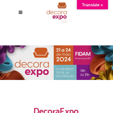
Translate »
DecoraExpo