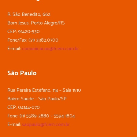
R. São Benedito, 662
Bom Jesus, Porto Alegre/RS
CEP: 91420-530
Fone/Fax: (51) 3382.0700
E-mail:
comunicacao@fcem.com.br
São Paulo
Rua Pereira Estéfano, 114 – Sala 1510
Bairro Saúde – São Paulo/SP
CEP: 04144-070
Fone: (11) 5589-2880 – 5594 1804
E-mail:
saopaulo@fcem.com.br