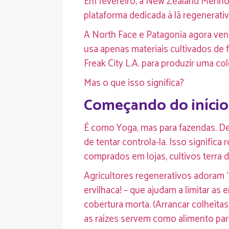
Em fevereiro, a New Zealand Merino
plataforma dedicada à lã regenerativ
A North Face e Patagonia agora vend
usa apenas materiais cultivados de 
Freak City L.A. para produzir uma c
Mas o que isso significa?
Começando do início:
É como Yoga, mas para fazendas. D
de tentar controla-la. Isso significa r
comprados em lojas, cultivos terra 
Agricultores regenerativos adoram “
ervilhaca! – que ajudam a limitar a
cobertura morta. (Arrancar colheita
as raízes servem como alimento para