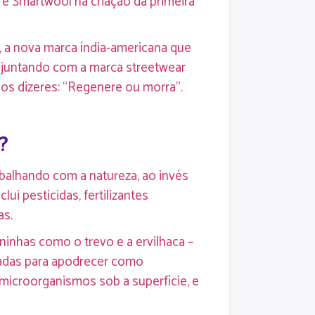
 e Smartwool na criação da primeira
, a nova marca índia-americana que
e juntando com a marca streetwear
 os dizeres: “Regenere ou morra”.
?
alhando com a natureza, ao invés
clui pesticidas, fertilizantes
as.
ninhas como o trevo e a ervilhaca –
ixadas para apodrecer como
 microorganismos sob a superfície, e