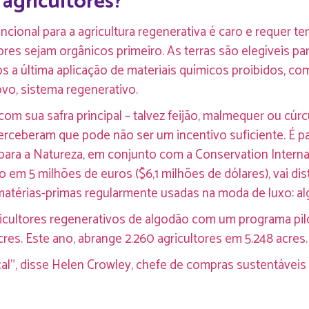
 agricultores?
cional para a agricultura regenerativa é caro e requer 
res sejam orgânicos primeiro. As terras são elegíveis par
 a última aplicação de materiais químicos proibidos, como
vo, sistema regenerativo.
 com sua safra principal – talvez feijão, malmequer ou c
erceberam que pode não ser um incentivo suficiente. É p
para a Natureza, em conjunto com a Conservation Intern
do em 5 milhões de euros ($6,1 milhões de dólares), vai dis
 matérias-primas regularmente usadas na moda de luxo: alg
cultores regenerativos de algodão com um programa pilot
res. Este ano, abrange 2.260 agricultores em 5.248 acres.
, disse Helen Crowley, chefe de compras sustentáveis ​​e