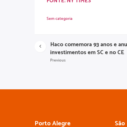
FONTE:
NY TIMES
Sem categoria
Haco comemora 93 anos e anun
investimentos em SC e no CE
Previous
Porto Alegre
São 