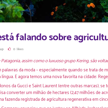
stá falando sobre agricult
oup
0
likes
 Patagonia, assim como o luxuoso grupo Kering, são voltad
m palavras da moda – especialmente quando se trata de m
a língua. E agora temos uma nova favorita na cidade: Rege
 donos da Gucci e Saint Laurent (entre outras marcas), se
isa converter um milhão de hectares (2,47 milhões de acr
 fazenda registrada de agricultura regenerativa em cinc