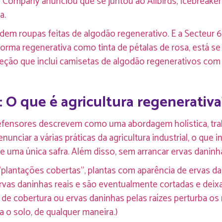
 Company anunciou que se juntou ao Allbirds, Icebreaker
a.
em roupas feitas de algodão regenerativo. E a Secteur 6
forma regenerativa como tinta de pétalas de rosa, está s
oleção que inclui camisetas de algodão regenerativos com
 O que é agricultura regenerativa
efensores descrevem como uma abordagem holística, trab
enunciar a várias práticas da agricultura industrial, o que in
de uma única safra. Além disso, sem arrancar ervas daninh
plantações cobertas”, plantas com aparência de ervas da
s ervas daninhas reais e são eventualmente cortadas e de
s de cobertura ou ervas daninhas pelas raízes perturba os
 o solo, de qualquer maneira.)