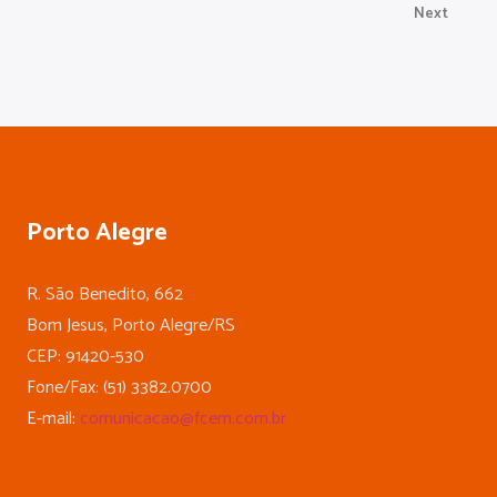
Next
Porto Alegre
R. São Benedito, 662
Bom Jesus, Porto Alegre/RS
CEP: 91420-530
Fone/Fax: (51) 3382.0700
E-mail:
comunicacao@fcem.com.br