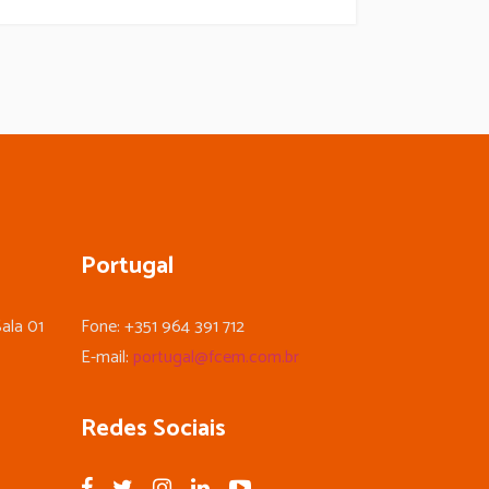
Portugal
ala 01
Fone: +351 964 391 712
E-mail:
portugal@fcem.com.br
Redes Sociais