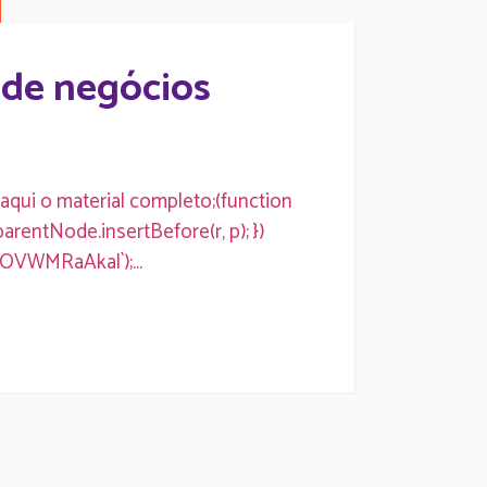
a de negócios
 aqui o material completo;(function
p.parentNode.insertBefore(r, p); })
OVWMRaAkal`);...