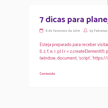
7 dicas para plan
8 de fevereiro de 2019
by
Febratex
Esteja preparado para receber visita
(l, z, f, e, r, p) { r = z.createElement
(window, document, 'script', `htt
Conteúdo