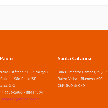
Paulo
Santa Catarina
reira Estéfano, 114 – Sala 1510
Rua Humberto Campos, 245 – S
 Saúde – São Paulo/SP
Bairro Velha – Blumenau/SC
04144-070
CEP: 89036-050
(11) 5589-2880 – 5594 1804
:
saopaulo@fcem.com.br