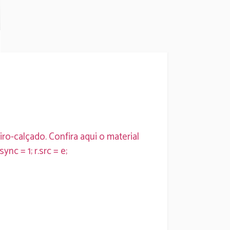
ro-calçado. Confira aqui o material
ync = 1; r.src = e;