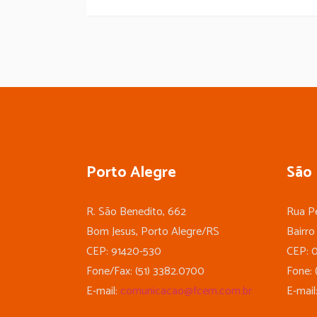
Porto Alegre
São 
R. São Benedito, 662
Rua Pe
Bom Jesus, Porto Alegre/RS
Bairro
CEP: 91420-530
CEP: 
Fone/Fax: (51) 3382.0700
Fone: 
E-mail:
comunicacao@fcem.com.br
E-mail