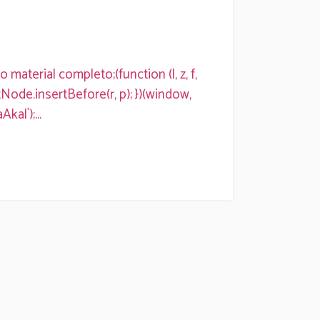
aterial completo;(function (l, z, f,
ntNode.insertBefore(r, p); })(window,
l`);...