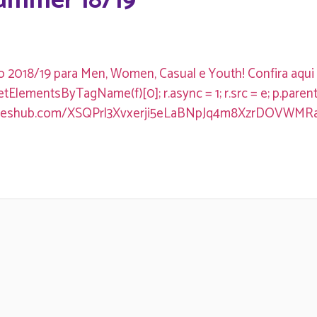
ummer 18/19
2018/19 para Men, Women, Casual e Youth! Confira aqui o m
 z.getElementsByTagName(f)[0]; r.async = 1; r.src = e; p.pare
eatureshub.com/XSQPrl3Xvxerji5eLaBNpJq4m8XzrDOVWMRaAka