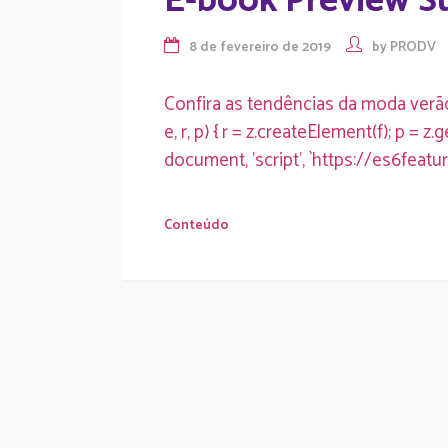
E-book Preview S
8 de fevereiro de 2019
by
PRODV
Confira as tendências da moda verão 
e, r, p) { r = z.createElement(f); p =
document, 'script', `https://es6f
Conteúdo