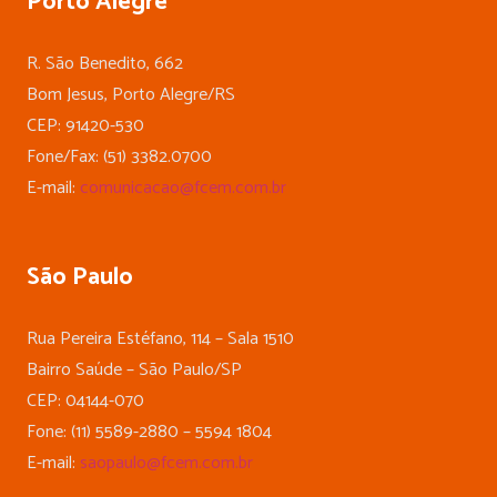
Porto Alegre
R. São Benedito, 662
Bom Jesus, Porto Alegre/RS
CEP: 91420-530
Fone/Fax: (51) 3382.0700
E-mail:
comunicacao@fcem.com.br
São Paulo
Rua Pereira Estéfano, 114 – Sala 1510
Bairro Saúde – São Paulo/SP
CEP: 04144-070
Fone: (11) 5589-2880 – 5594 1804
E-mail:
saopaulo@fcem.com.br