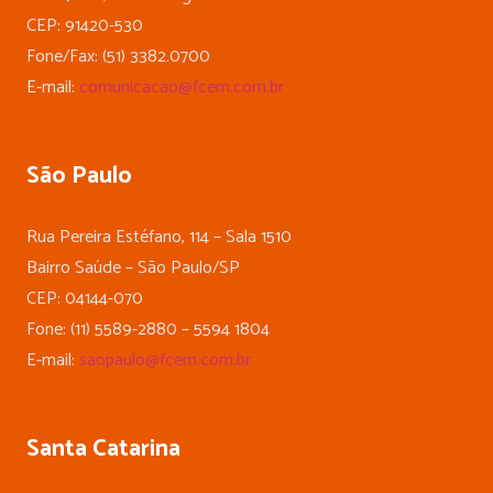
CEP: 91420-530
Fone/Fax: (51) 3382.0700
E-mail:
comunicacao@fcem.com.br
São Paulo
Rua Pereira Estéfano, 114 – Sala 1510
Bairro Saúde – São Paulo/SP
CEP: 04144-070
Fone: (11) 5589-2880 – 5594 1804
E-mail:
saopaulo@fcem.com.br
Santa Catarina