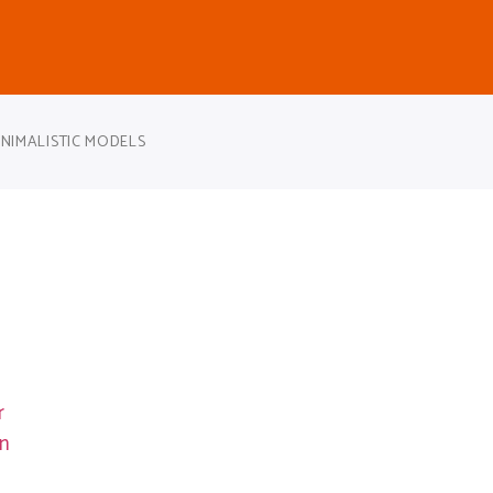
INIMALISTIC MODELS
r
an