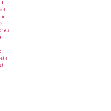
ed
met
 nec
o.
or eu
a
s
c
et a
et