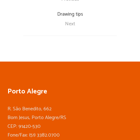
Drawing tips
Next
Porto Alegre
R. São Benedito, 662
Bom Jesus, Porto Alegre/RS
CEP: 91420-530
Fone/Fax: (51) 3382.0700