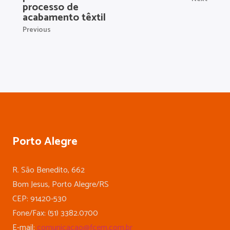
processo de
acabamento têxtil
Previous
Porto Alegre
R. São Benedito, 662
Bom Jesus, Porto Alegre/RS
CEP: 91420-530
Fone/Fax: (51) 3382.0700
E-mail:
comunicacao@fcem.com.br