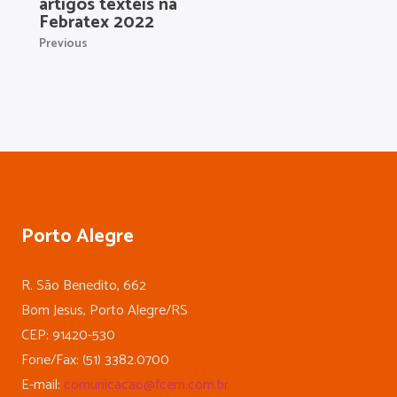
artigos têxteis na
Febratex 2022
Previous
Porto Alegre
R. São Benedito, 662
Bom Jesus, Porto Alegre/RS
CEP: 91420-530
Fone/Fax: (51) 3382.0700
E-mail:
comunicacao@fcem.com.br