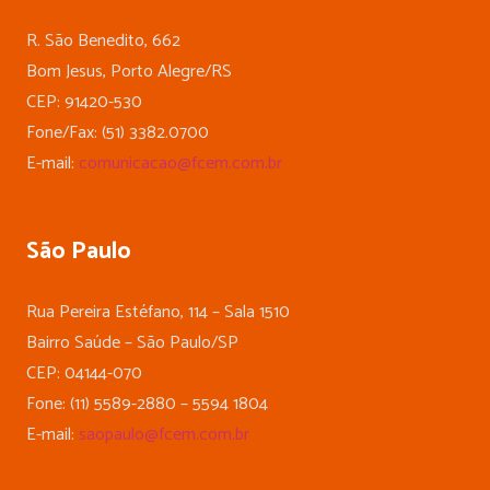
R. São Benedito, 662
Bom Jesus, Porto Alegre/RS
CEP: 91420-530
Fone/Fax: (51) 3382.0700
E-mail:
comunicacao@fcem.com.br
São Paulo
Rua Pereira Estéfano, 114 – Sala 1510
Bairro Saúde – São Paulo/SP
CEP: 04144-070
Fone: (11) 5589-2880 – 5594 1804
E-mail:
saopaulo@fcem.com.br