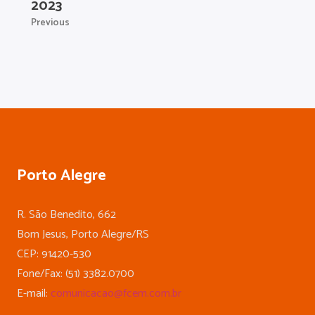
2023
Previous
Porto Alegre
R. São Benedito, 662
Bom Jesus, Porto Alegre/RS
CEP: 91420-530
Fone/Fax: (51) 3382.0700
E-mail:
comunicacao@fcem.com.br