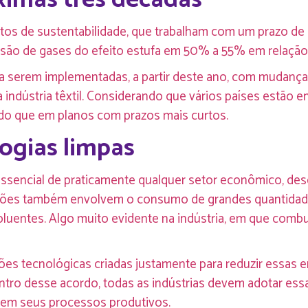
etos de sustentabilidade, que trabalham com um prazo d
ssão de gases do efeito estufa em 50% a 55% em relaçã
a serem implementadas, a partir deste ano, com mudanç
indústria têxtil. Considerando que vários países estão e
do que em planos com prazos mais curtos.
ogias limpas
ssencial de praticamente qualquer setor econômico, desd
vações também envolvem o consumo de grandes quantidade
luentes. Algo muito evidente na indústria, em que comb
es tecnológicas criadas justamente para reduzir essas 
entro desse acordo, todas as indústrias devem adotar es
em seus processos produtivos.