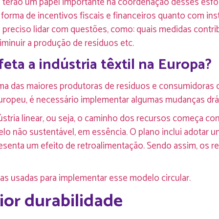
erão um papel importante na coordenação desses esforços
 forma de incentivos fiscais e financeiros quanto com ins
rá preciso lidar com questões, como: quais medidas cont
iminuir a produção de resíduos etc.
eta a indústria têxtil na Europa?
r uma das maiores produtoras de resíduos e consumidoras
uropeu, é necessário implementar algumas mudanças drá
stria linear, ou seja, o caminho dos recursos começa co
lo não sustentável, em essência. O plano inclui adotar 
resenta um efeito de retroalimentação. Sendo assim, os 
das usadas para implementar esse modelo circular.
or durabilidade