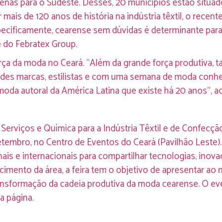
enas para o Sudeste. Desses, 20 municípios estão situa
r mais de 120 anos de história na indústria têxtil, o rec
ecificamente, cearense sem dúvidas é determinante para 
 do Febratex Group.
rça da moda no Ceará. “Além da grande força produtiva, 
andes marcas, estilistas e com uma semana de moda conhe
moda autoral da América Latina que existe há 20 anos”, a
Serviços e Química para a Indústria Têxtil e de Confecçã
setembro, no Centro de Eventos do Ceará (Pavilhão Leste).
nais e internacionais para compartilhar tecnologias, ino
imento da área, a feira tem o objetivo de apresentar ao
ansformação da cadeia produtiva da moda cearense. O ev
a página.