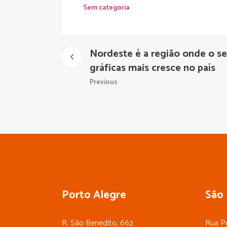
Sem categoria
Nordeste é a região onde o se
gráficas mais cresce no país
Previous
Porto Alegre
São 
R. São Benedito, 662
Rua Pe