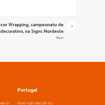
ecor Wrapping, campeonato de
decorativo, na Signs Nordeste
Next
Portugal
ala 01
Fone: +351 964 391 712