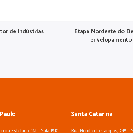
tor de indústrias
Etapa Nordeste do D
envelopamento 
Paulo
Santa Catarina
reira Estéfano, 114 – Sala 1510
Rua Humberto Campos, 245 – S