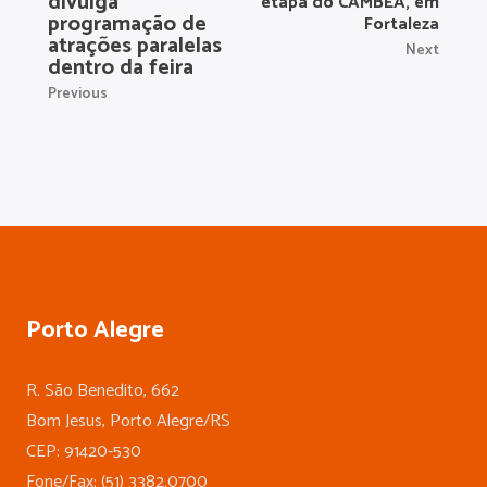
divulga
etapa do CAMBEA, em
programação de
Fortaleza
atrações paralelas
Next
dentro da feira
Previous
Porto Alegre
R. São Benedito, 662
Bom Jesus, Porto Alegre/RS
CEP: 91420-530
Fone/Fax: (51) 3382.0700