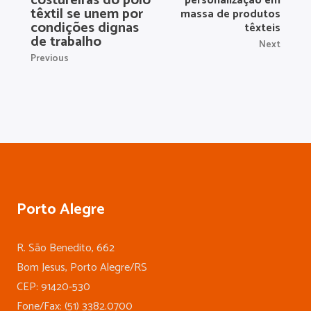
costureiras do polo
personalização em
têxtil se unem por
massa de produtos
condições dignas
têxteis
de trabalho
Next
Previous
Porto Alegre
R. São Benedito, 662
Bom Jesus, Porto Alegre/RS
CEP: 91420-530
Fone/Fax: (51) 3382.0700